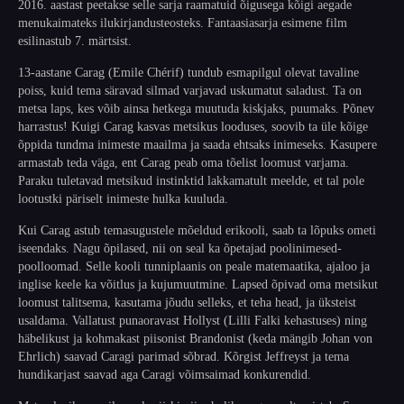
2016. aastast peetakse selle sarja raamatuid õigusega kõigi aegade
menukaimateks ilukirjandusteosteks. Fantaasiasarja esimene film
esilinastub 7. märtsist.
13-aastane Carag (Emile Chérif) tundub esmapilgul olevat tavaline
poiss, kuid tema säravad silmad varjavad uskumatut saladust. Ta on
metsa laps, kes võib ainsa hetkega muutuda kiskjaks, puumaks. Põnev
harrastus! Kuigi Carag kasvas metsikus looduses, soovib ta üle kõige
õppida tundma inimeste maailma ja saada ehtsaks inimeseks. Kasupere
armastab teda väga, ent Carag peab oma tõelist loomust varjama.
Paraku tuletavad metsikud instinktid lakkamatult meelde, et tal pole
lootustki päriselt inimeste hulka kuuluda.
Kui Carag astub temasugustele mõeldud erikooli, saab ta lõpuks ometi
iseendaks. Nagu õpilased, nii on seal ka õpetajad poolinimesed-
poolloomad. Selle kooli tunniplaanis on peale matemaatika, ajaloo ja
inglise keele ka võitlus ja kujumuutmine. Lapsed õpivad oma metsikut
loomust talitsema, kasutama jõudu selleks, et teha head, ja üksteist
usaldama. Vallatust punaoravast Hollyst (Lilli Falki kehastuses) ning
häbelikust ja kohmakast piisonist Brandonist (keda mängib Johan von
Ehrlich) saavad Caragi parimad sõbrad. Kõrgist Jeffreyst ja tema
hundikarjast saavad aga Caragi võimsaimad konkurendid.