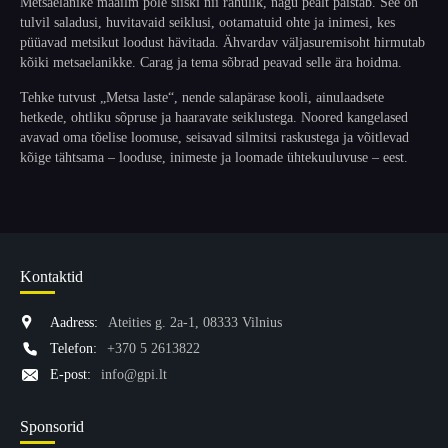
Metsaelanike maailm pole siiski nii rahulik, nagu pealt paistab. See on
tulvil saladusi, huvitavaid seiklusi, ootamatuid ohte ja inimesi, kes
püüavad metsikut loodust hävitada. Ähvardav väljasuremisoht hirmutab
kõiki metsaelanikke. Carag ja tema sõbrad peavad selle ära hoidma.
Tehke tutvust „Metsa laste“, nende salapärase kooli, ainulaadsete
hetkede, ohtliku sõpruse ja haaravate seiklustega. Noored kangelased
avavad oma tõelise loomuse, seisavad silmitsi raskustega ja võitlevad
kõige tähtsama – looduse, inimeste ja loomade ühtekuuluvuse – eest.
Kontaktid
Aadress:
Ateities g. 2a-1, 08333 Vilnius
Telefon:
+370 5 2613822
E-post:
info@gpi.lt
Sponsorid