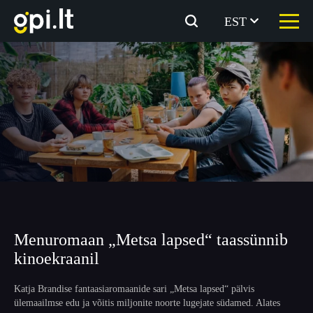
Skip
to
EST
the
content
Menuromaan „Metsa lapsed“ taassünnib
kinoekraanil
Katja Brandise fantaasiaromaanide sari „Metsa lapsed“ pälvis
ülemaailmse edu ja võitis miljonite noorte lugejate südamed. Alates