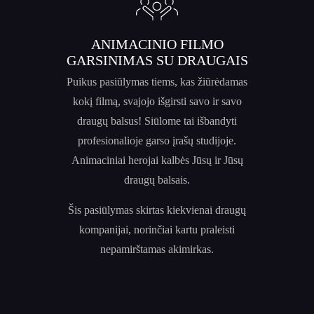
ANIMACINIO FILMO
GARSINIMAS SU DRAUGAIS
Puikus pasiūlymas tiems, kas žiūrėdamas
kokį filmą, svajojo išgirsti savo ir savo
draugų balsus! Siūlome tai išbandyti
profesionalioje garso įrašų studijoje.
Animaciniai herojai kalbės Jūsų ir Jūsų
draugų balsais.
Šis pasiūlymas skirtas kiekvienai draugų
kompanijai, norinčiai kartu praleisti
nepamirštamas akimirkas.