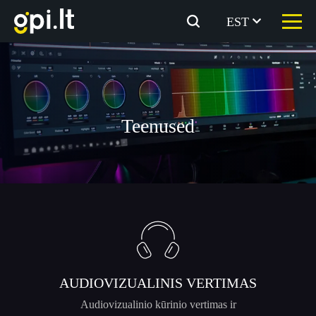
Skip
to
EST
the
content
Teenused
AUDIOVIZUALINIS VERTIMAS
Audiovizualinio kūrinio vertimas ir