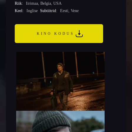
Riik:
Iirimaa
,
Belgia
,
USA
Keel:
Inglise
Subtiitrid:
Eesti, Vene
KINO KODUS