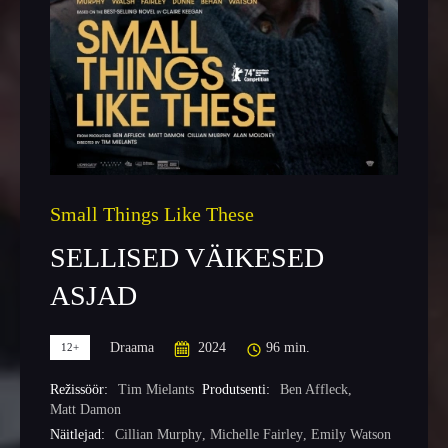
Small Things Like These
SELLISED VÄIKESED
ASJAD
Draama
2024
96 min.
12+
Režissöör:
Tim Mielants
Produtsenti:
Ben Affleck
,
Matt Damon
Näitlejad:
Cillian Murphy
,
Michelle Fairley
,
Emily Watson