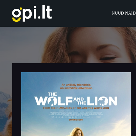
Skip
to
the
NÜÜD NÄID
content