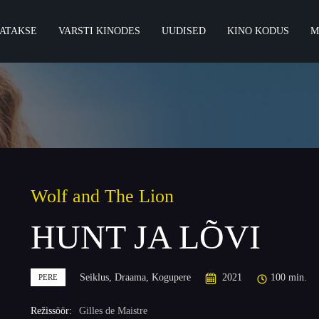
ATAKSE
VARSTI KINODES
UUDISED
KINO KODUS
M
Wolf and The Lion
HUNT JA LÕVI
Seiklus, Draama, Kogupere
2021
100 min.
PERE
Režissöör:
Gilles de Maistre