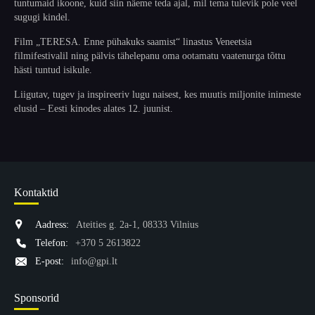
tuntumaid ikoone, kuid siin näeme teda ajal, mil tema tulevik pole veel
sugugi kindel.
Film „TERESA. Enne pühakuks saamist“ linastus Veneetsia
filmifestivalil ning pälvis tähelepanu oma ootamatu vaatenurga tõttu
hästi tuntud isikule.
Liigutav, tugev ja inspireeriv lugu naisest, kes muutis miljonite inimeste
elusid – Eesti kinodes alates 12. juunist.
Kontaktid
Aadress:
Ateities g. 2a-1, 08333 Vilnius
Telefon:
+370 5 2613822
E-post:
info@gpi.lt
Sponsorid