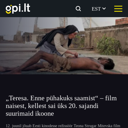
Skip
to
EST
the
content
„Teresa. Enne pühakuks saamist“ – film
naisest, kellest sai üks 20. sajandi
suurimaid ikoone
12. juunil jõuab Eesti kinodesse režissöör Teona Strugar Mitevska film