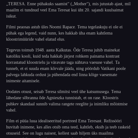
„TERESA. Enne pühakuks saamist“ („Mother“), mis jutustab ajast, mil
maailm ei tundnud veel Ema Teresat kui üht 20. sajandi kuulsaimat
isikut.
Filmi peaosas astub üles Noomi Rapace. Tema tegelaskuju ei ole ei
pühak ega legend, vaid nunn, kes hakkab üha enam kahtlema
kloostrimüüride vahel elatud elus.
Tegevus toimub 1948. aasta Kalkutas. Õde Teresa juhib mainekat
katoliku kooli, kuid teda hakkab järjest rohkem painama kontrast
korrastatud kloostrielu ja väravate taga nähtava vaesuse vahel. Ta
tunneb, et ei suuda enam kõrvale jääda, ning pöördub Vatikani poole
palvega lahkuda ordust ja pühendada end linna kõige vaesemate
inimeste aitamisele.
Oodates otsust, seisab Teresa silmitsi veel ühe katsumusega. Tema
lähedane sõbranna õde Agnieszka tunnistab, et on rase. Kloostris
puhkev skandaal sunnib valima rangete reeglite ja inimliku mõistmise
vahel.
Film ei püüa luua idealiseeritud portreed Ema Teresast. Režissööri
huvitab inimene, kes alles otsib oma teed, kahtleb, eksib ja teeb raskeid
otsuseid. See on lugu naisest, kellest saab hiljem üks maailma