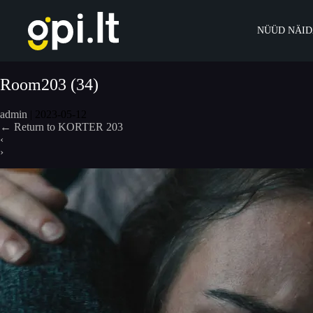
Skip
to
the
NÜÜD NÄID
content
Room203 (34)
admin
|
2023-05-12
←
Return to KORTER 203
‹
›