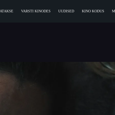
ATAKSE
VARSTI KINODES
UUDISED
KINO KODUS
M