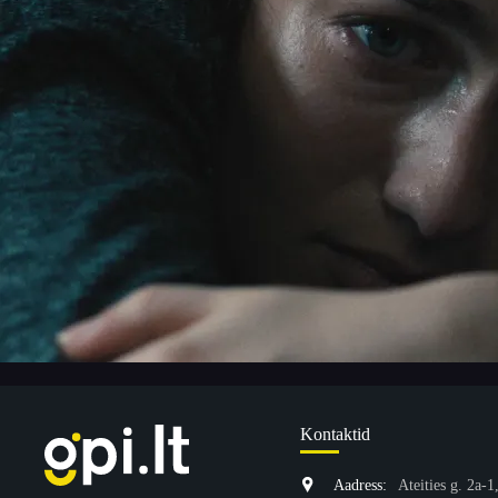
Kontaktid
Aadress:
Ateities g. 2a-